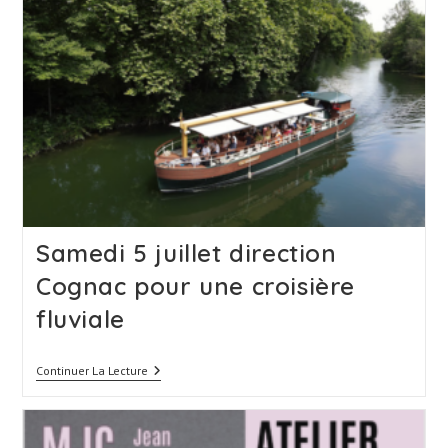
4
–
5
Octobre
2025
:
Sur
Les
Routes
De
Bourgogne
Samedi 5 juillet direction
Cognac pour une croisière
fluviale
Samedi
Continuer La Lecture
5
Juillet
Direction
Cognac