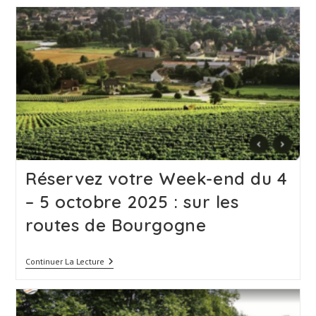
Des
Poètes
:
Programme
Détaillé
Réservez votre Week-end du 4
– 5 octobre 2025 : sur les
routes de Bourgogne
Réservez
Continuer La Lecture
Votre
Week-
End
Du