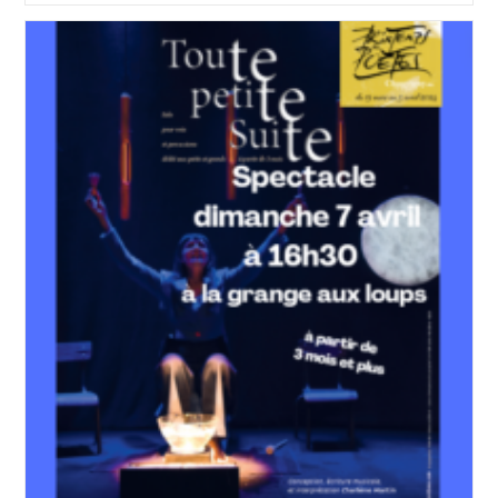
Vidéo
Sur
Le
Printemps
Des
Poètes
:
Louise
O’sman
Et
Jean-
Sé
Bressy