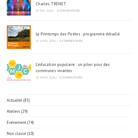
Mars
Charles TRENET
Salle
19 MAI 2026
/
0 COMMENTAIRE
Charles
Trenet.
Le Printemps des Poètes : programme détaillé
10 AVRIL 2026
/
0 COMMENTAIRE
L’éducation populaire : un pilier pour des
communes vivantes
20 MARS 2026
/
0 COMMENTAIRE
Actualité
(85)
Ateliers
(29)
Evénement
(74)
Non classé
(10)