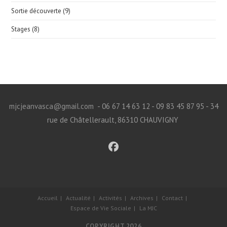
Sortie découverte
(9)
Stages
(8)
mjcjeanvasca@gmail.com
- 06 67 14 63 12 - 09 83 45 87 95 - 34
rue de Châtellerault, 86310 CHAUVIGNY
Accueil
Actualité
Activités
Archives
Contact
Espace de Vie Sociale
La MJC
COPYRIGHT 2026