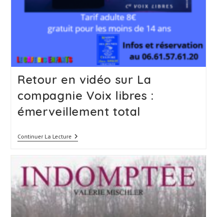
Retour en vidéo sur La
compagnie Voix libres :
émerveillement total
Retour
Continuer La Lecture
En
Vidéo
Sur
La
Compagnie
Voix
Libres
:
Émerveillement
Total