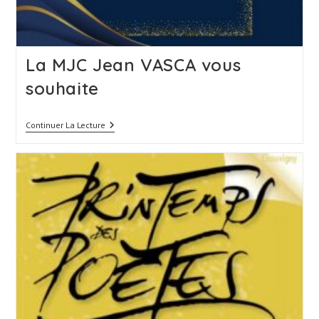
La MJC Jean VASCA vous
souhaite
La
Continuer La Lecture
MJC
Jean
VASCA
Vous
Souhaite