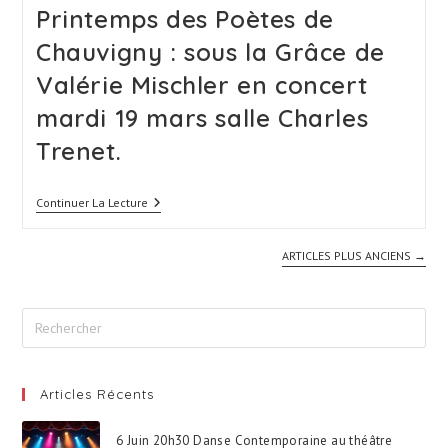
Printemps des Poètes de
Chauvigny : sous la Grâce de
Valérie Mischler en concert
mardi 19 mars salle Charles
Trenet.
Printemps
Continuer La Lecture
Des
Poètes
De
ARTICLES PLUS ANCIENS
→
Chauvigny
:
Sous
La
Grâce
De
Valérie
Mischler
Articles Récents
En
Concert
Mardi
6 Juin 20h30 Danse Contemporaine au théâtre
19