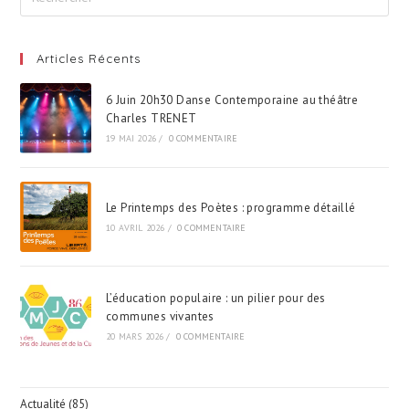
Fous
De
Sport »
D’Alex
VIZOREK
Articles Récents
Et
Pascal
6 Juin 20h30 Danse Contemporaine au théâtre
CONTET
,
Charles TRENET
Un
19 MAI 2026
/
0 COMMENTAIRE
Duo
Comico-
Musical
Le Printemps des Poètes : programme détaillé
10 AVRIL 2026
/
0 COMMENTAIRE
L’éducation populaire : un pilier pour des
communes vivantes
20 MARS 2026
/
0 COMMENTAIRE
Actualité
(85)