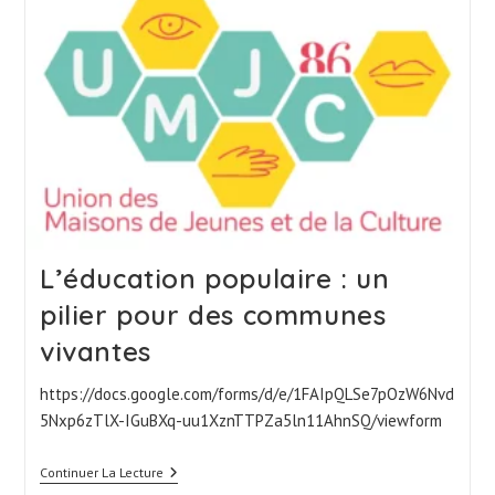
Programme
Détaillé
L’éducation populaire : un
pilier pour des communes
vivantes
https://docs.google.com/forms/d/e/1FAIpQLSe7pOzW6Nvd
5Nxp6zTlX-IGuBXq-uu1XznTTPZa5ln11AhnSQ/viewform
L’éducation
Continuer La Lecture
Populaire