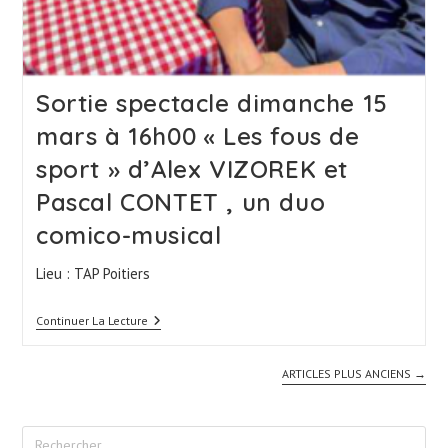
Sortie spectacle dimanche 15
mars à 16h00 « Les fous de
sport » d’Alex VIZOREK et
Pascal CONTET , un duo
comico-musical
Lieu : TAP Poitiers
Sortie
Continuer La Lecture
Spectacle
Dimanche
15
ARTICLES PLUS ANCIENS
→
Mars
À
16h00
« Les