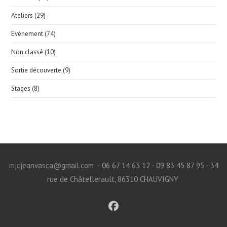
Ateliers
(29)
Evénement
(74)
Non classé
(10)
Sortie découverte
(9)
Stages
(8)
mjcjeanvasca@gmail.com
- 06 67 14 63 12 - 09 83 45 87 95 - 34
rue de Châtellerault, 86310 CHAUVIGNY