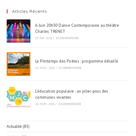
De
La
Route »,
Articles Récents
« Partage
De
La
6 Juin 20h30 Danse Contemporaine au théâtre
Route »
Charles TRENET
Et
19 MAI 2026
/
0 COMMENTAIRE
« Les
Gestes
Qui
Sauvent »
Le Printemps des Poètes : programme détaillé
10 AVRIL 2026
/
0 COMMENTAIRE
L’éducation populaire : un pilier pour des
communes vivantes
20 MARS 2026
/
0 COMMENTAIRE
Actualité
(85)