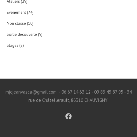
Ateliers
(29)
Evénement
(74)
Non classé
(10)
Sortie découverte
(9)
Stages
(8)
mjcjeanvasca@gmail.com
- 06 67 14 63 12 - 09 83 45 87 95 - 34
rue de Châtellerault, 86310 CHAUVIGNY