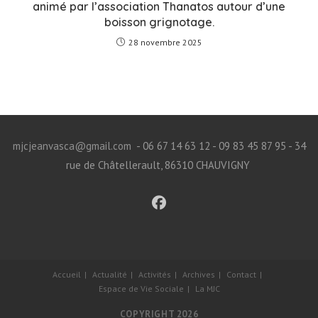
animé par l’association Thanatos autour d’une
boisson grignotage.
28 novembre 2025
mjcjeanvasca@gmail.com
- 06 67 14 63 12 - 09 83 45 87 95 - 34
rue de Châtellerault, 86310 CHAUVIGNY
Accueil
Actualité
Activités
Archives
Contact
Espace de Vie Sociale
La MJC
COPYRIGHT 2026