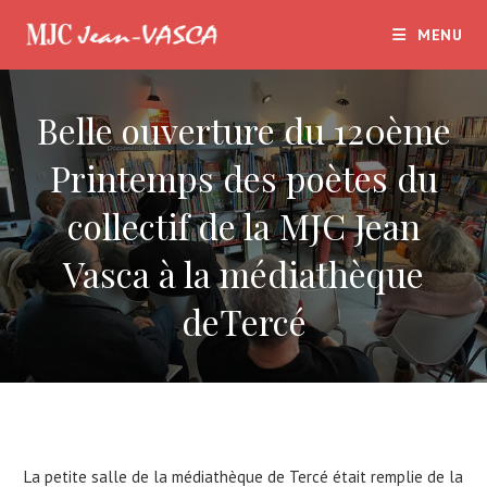
Skip
MENU
to
content
Belle ouverture du 120ème
Printemps des poètes du
collectif de la MJC Jean
Vasca à la médiathèque
deTercé
La petite salle de la médiathèque de Tercé était remplie de la