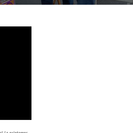
val
Le printemps