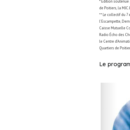
* Édition soutenue 
de Poitiers, la MJC
** Le collectif du 
l’Escampette, Dern
Caisse Mutuelle Co
Radio Écho des Chou
le Centre d’Animat
Quartiers de Poitie
Le program