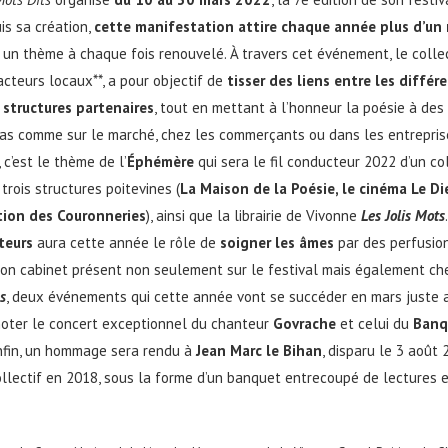
uis sa création,
cette manifestation attire chaque année plus d’un m
 un thème à chaque fois renouvelé. À travers cet événement, le collect
acteurs locaux**, a pour objectif de
tisser des liens entre les différ
 structures partenaires
, tout en mettant à l’honneur la poésie à des 
 pas comme sur le marché, chez les commerçants ou dans les entrepris
 c’est le thème de l’
Éphémère
qui sera le fil conducteur 2022 d’un col
trois structures poitevines (
La Maison de la Poésie, le cinéma Le Die
tion des Couronneries
), ainsi que la librairie de Vivonne
Les Jolis Mots
teurs
aura cette année le rôle de
soigner les âmes
par des perfusio
 son cabinet présent non seulement sur le festival mais également ch
s
, deux événements qui cette année vont se succéder en mars juste 
 noter le concert exceptionnel du chanteur
Govrache
et celui du
Banq
Enfin, un hommage sera rendu à
Jean Marc le Bihan
, disparu le 3 août 
collectif en 2018, sous la forme d’un banquet entrecoupé de lectures