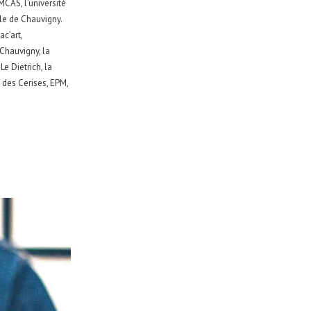
MCAS, l’université
lle de Chauvigny.
ac’art,
Chauvigny, la
e Dietrich, la
s des Cerises, EPM,