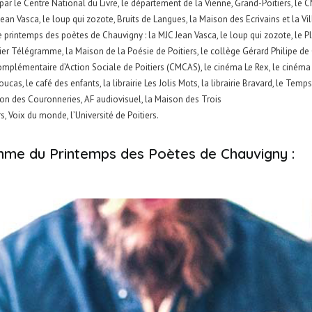
par le Centre National du Livre, le département de la Vienne, Grand-Poitiers, le C
 Jean Vasca, le loup qui zozote, Bruits de Langues, la Maison des Ecrivains et la Vi
7 e printemps des poètes de Chauvigny : la MJC Jean Vasca, le loup qui zozote, le Pl
ier Télégramme, la Maison de la Poésie de Poitiers, le collège Gérard Philipe de 
mplémentaire d’Action Sociale de Poitiers (CMCAS), le cinéma Le Rex, le cinéma L
cas, le café des enfants, la librairie Les Jolis Mots, la librairie Bravard, le Temp
ion des Couronneries, AF audiovisuel, la Maison des Trois
rs, Voix du monde, l’Université de Poitiers.
me du Printemps des Poètes de Chauvigny :