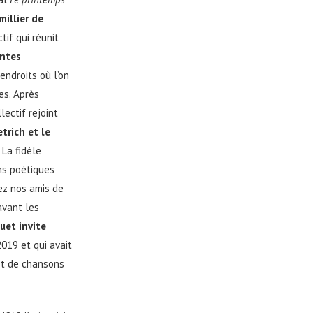
illier de
if qui réunit
entes
endroits où l’on
es. Après
lectif rejoint
trich et le
. La fidèle
ns poétiques
ez nos amis de
avant les
uet invite
2019 et qui avait
 et de chansons