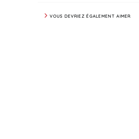
VOUS DEVRIEZ ÉGALEMENT AIMER
LUNDI 12 février à 18h30 : soirée Œnol
à la MJC avec Adrien, Cave « le Vin
cœur » à Chauvigny
31 janvier 2024