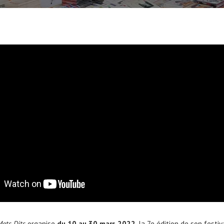
Mots Dits
organise
du 10 au 30 mars 2022
, la 7e édition de son festi