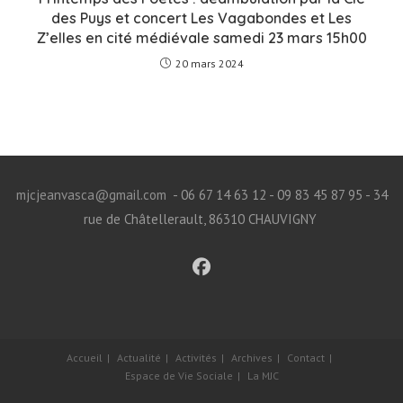
des Puys et concert Les Vagabondes et Les
Z’elles en cité médiévale samedi 23 mars 15h00
20 mars 2024
mjcjeanvasca@gmail.com
- 06 67 14 63 12 - 09 83 45 87 95 - 34
rue de Châtellerault, 86310 CHAUVIGNY
Accueil
Actualité
Activités
Archives
Contact
Espace de Vie Sociale
La MJC